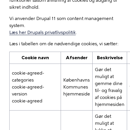
funktioner såsom afvisning af cookies og adgang til
sikret indhold.
Vi anvender Drupal 11 som content management
system.
Læs her Drupals privatlivspolitik
.
Læs i tabellen om de nødvendige cookies, vi sætter:
Cookie navn
Afsender
Beskrivelse
Gør det
cookie-agreed-
muligt at
categories
Københavns
gemme dine
cookie-agreed-
Kommunes
til- og fravalg
version
hjemmeside
af cookies på
cookie-agreed
hjemmesiden
Gør det
muligt at