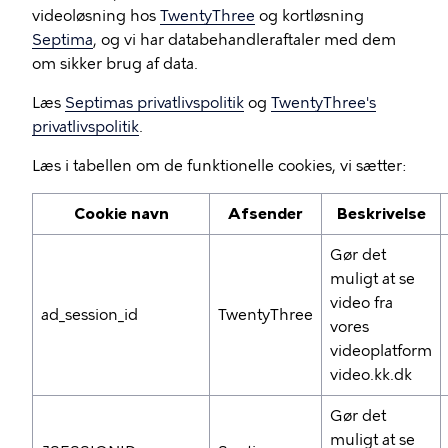
videoløsning hos
TwentyThree
og kortløsning
Septima
, og vi har databehandleraftaler med dem
om sikker brug af data.
Læs
Septimas privatlivspolitik
og
TwentyThree's
privatlivspolitik
.
Læs i tabellen om de funktionelle cookies, vi sætter:
Cookie navn
Afsender
Beskrivelse
Gør det
muligt at se
video fra
ad_session_id
TwentyThree
vores
videoplatform
video.kk.dk
Gør det
muligt at se